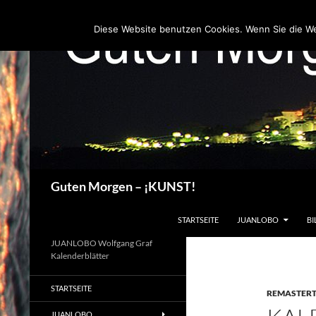
Zum
Inhalt
Diese Website benutzen Cookies. Wenn Sie die W
springen
Suchen
Guten Morgen – ¡KUNST!
STARTSEITE
JUANLOBO
BI
JUANLOBO Wolfgang Graf
Kalenderblätter
STARTSEITE
REMASTER
JUANLOBO