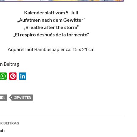
Kalenderblatt vom 5. Juli
„Aufatmen nach dem Gewitter“
„Breathe after the storm“
„El respiro después de la tormento“
Aquarell auf Bambuspapier ca. 15 x 21 cm
en Beitrag
W
P
L
w
h
i
i
a
n
n
t
t
k
HEN
GEWITTER
s
e
e
A
r
d
agsnavigation
p
e
I
R BEITRAG
p
s
n
att
t