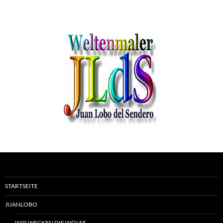
STARTSEITE
JUANLOBO
WIR WECKEN DIE WÖLFE