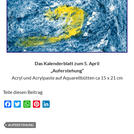
Das Kalenderblatt zum 5. April
„Auferstehung“
Acryl und Acrylpaste auf Aquarellbütten ca 15 x 21 cm
Teile diesen Beitrag
F
T
W
P
L
a
w
h
i
i
c
i
a
n
n
e
t
t
t
k
AUFERSTEHUNG
b
t
s
e
e