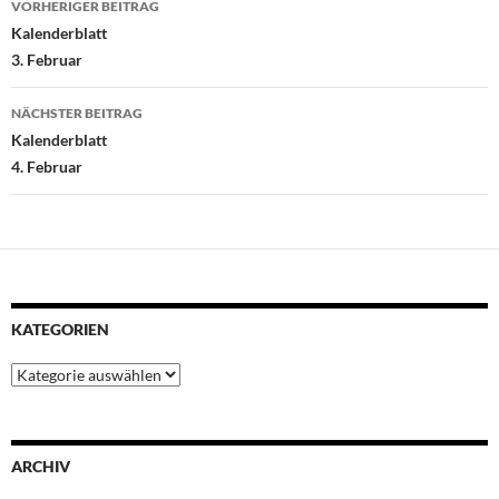
VORHERIGER BEITRAG
o
e
A
r
d
Kalenderblatt
o
r
p
e
I
3. Februar
k
p
s
n
t
NÄCHSTER BEITRAG
Kalenderblatt
4. Februar
KATEGORIEN
Kategorien
ARCHIV