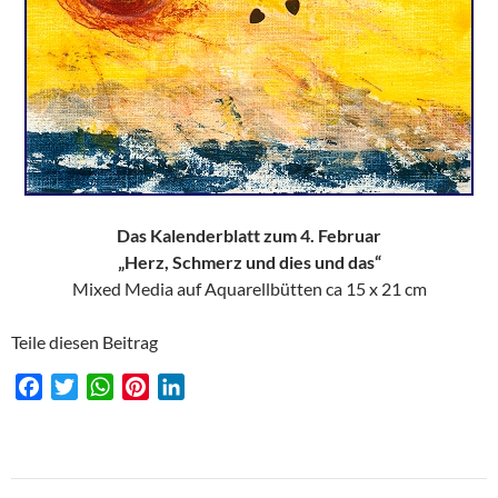
Das Kalenderblatt zum 4. Februar
„Herz, Schmerz und dies und das“
Mixed Media auf Aquarellbütten ca 15 x 21 cm
Teile diesen Beitrag
F
T
W
P
L
a
w
h
i
i
c
i
a
n
n
e
t
t
t
k
Beitragsnavigation
b
t
s
e
e