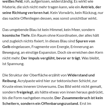
weißes Feld
, roh, aufgerissen, widerständig. Es wirkt wie
Materie, die sich nicht mehr tragen kann, wie ein
Antrieb, der
seine Richtung verloren hat
. Kein Vorwärts, kein Rückzug, nur
das nackte Offenliegen dessen, was sonst unsichtbar wirkt.
Das umgebende Blau ist kein Himmel, kein Meer, sondern
kosmische Tiefe
. Ein Raum ohne Koordinaten, der alles hält
und zugleich nichts fixiert. In dieses Blau sind
Spuren von
Gelb
eingelassen, Fragmente von Energie, Erinnerung an
Bewegung, an einstige Expansion. Doch sie erreichen den Kern
nicht mehr.
Der Impuls verglüht, bevor er trägt.
Was bleibt,
ist Spannung.
Die Struktur der Oberfläche erzählt von
Widerstand und
Reibung
. Acrylpaste wird hier zur tektonischen Schicht, zur
Kruste eines inneren Universums. Das Bild wirkt nicht gemalt,
sondern
freigelegt
, als hätte etwas von innen heraus gedrückt,
bis die Form nachgeben musste.
Der Zusammenbruch ist kein
Scheitern, sondern ein Offenbarungszustand.
Erst im