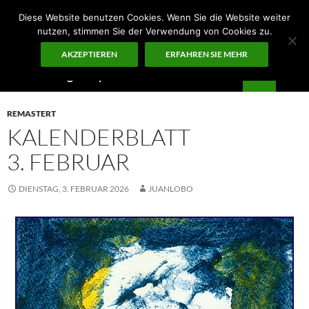
Zum
Diese Website benutzen Cookies. Wenn Sie die Website weiter
Inhalt
nutzen, stimmen Sie der Verwendung von Cookies zu.
springen
AKZEPTIEREN
ERFAHREN SIE MEHR
Suchen
Guten Morgen – ¡KUNST!
PRIMÄR
MENÜ
REMASTERT
KALENDERBLATT
3. FEBRUAR
DIENSTAG, 3. FEBRUAR 2026
JUANLOBO