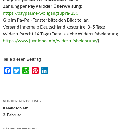
Zahlung per
PayPal oder Überweisung
:
https://paypal.me/wolfgangsupra/250
Gib im PayPal-Fenster bitte den Bildtitel an.
Versand innerhalb Deutschland kostenfrei 3–5 Tage
Widerrufsrecht 14 Tage (Details siehe Widerrufsbelehrung
https://www.juanlobo.info/widerrufsbelehrung/
).
——————
Teile diesen Beitrag
F
T
W
P
L
a
w
h
i
i
c
i
a
n
n
e
t
t
t
k
Beitragsnavigation
b
t
s
e
e
VORHERIGER BEITRAG
o
e
A
r
d
Kalenderblatt
o
r
p
e
I
3. Februar
k
p
s
n
t
NÄCHSTER BEITRAG