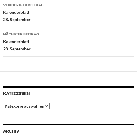
Beitragsnavigation
o
r
p
e
I
VORHERIGER BEITRAG
k
p
s
n
Kalenderblatt
t
28. September
NÄCHSTER BEITRAG
Kalenderblatt
28. September
KATEGORIEN
Kategorien
ARCHIV