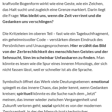
kraftvolle Bogenform wirkt wie eine Geste, wie ein Zeichen,
das Halt sucht und zugleich eine Grenze markiert. Darin liegt
die Frage:
Was bleibt uns, wenn die Zeit verrinnt und die
Gedanken uns verschlingen?
Die Kritzeleien im oberen Teil – fast wie ein Tagebuchfragment,
ein geheimnisvoller Code – verstärken diesen Eindruck des
Persönlichen und Unausgesprochenen.
Hier erzählt das Bild
von der Zerbrechlichkeit des menschlichen Geistes und der
Sehnsucht, Sinn im scheinbar Unfassbaren zu finden.
Man
könnte es lesen wie die Spur eines inneren Monologs, der sich
nicht fassen lässt, weil er schneller ist als die Sprache.
Symbolisch öffnet das Werk viele Deutungsebenen:
emotional
spiegelt es das innere Chaos, das jeder kennt, wenn Gedanken
kreisen;
spirituell
könnte es die Suche nach dem „Jetzt“
meinen, das immer wieder zwischen Vergangenheit und
Zukunft verloren geht;
sozial
spricht es von der modernen
Zerrissenheit, in der der Mensch trotz technischer