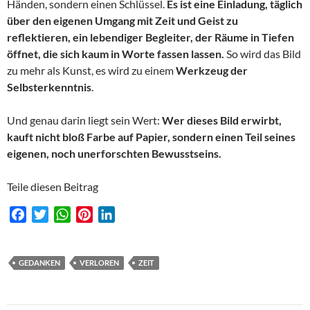
Händen, sondern einen Schlüssel.
Es ist eine Einladung, täglich
über den eigenen Umgang mit Zeit und Geist zu
reflektieren, ein lebendiger Begleiter, der Räume in Tiefen
öffnet, die sich kaum in Worte fassen lassen.
So wird das Bild
zu mehr als Kunst, es wird zu einem
Werkzeug der
Selbsterkenntnis
.
Und genau darin liegt sein Wert:
Wer dieses Bild erwirbt,
kauft nicht bloß Farbe auf Papier, sondern einen Teil seines
eigenen, noch unerforschten Bewusstseins.
Teile diesen Beitrag
F
T
W
P
L
a
w
h
i
i
c
i
a
n
n
e
t
t
t
k
GEDANKEN
VERLOREN
ZEIT
b
t
s
e
e
o
e
A
r
d