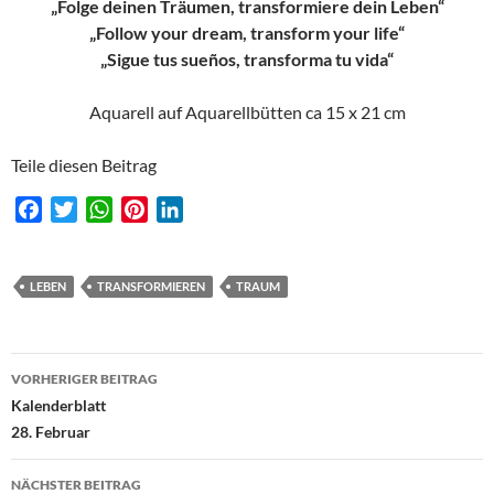
„Folge deinen Träumen, transformiere dein Leben“
„Follow your dream, transform your life“
„Sigue tus sueños, transforma tu vida“
Aquarell auf Aquarellbütten ca 15 x 21 cm
Teile diesen Beitrag
F
T
W
P
L
a
w
h
i
i
c
i
a
n
n
e
t
t
t
k
LEBEN
TRANSFORMIEREN
TRAUM
b
t
s
e
e
o
e
A
r
d
Beitragsnavigation
o
r
p
e
I
VORHERIGER BEITRAG
k
p
s
n
Kalenderblatt
t
28. Februar
NÄCHSTER BEITRAG