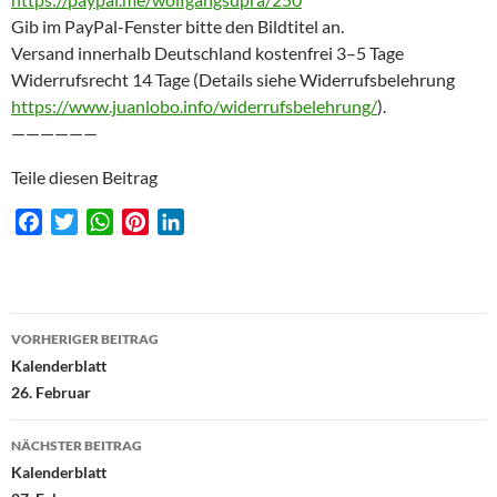
Gib im PayPal-Fenster bitte den Bildtitel an.
Versand innerhalb Deutschland kostenfrei 3–5 Tage
Widerrufsrecht 14 Tage (Details siehe Widerrufsbelehrung
https://www.juanlobo.info/widerrufsbelehrung/
).
——————
Teile diesen Beitrag
F
T
W
P
L
a
w
h
i
i
c
i
a
n
n
e
t
t
t
k
Beitragsnavigation
b
t
s
e
e
VORHERIGER BEITRAG
o
e
A
r
d
Kalenderblatt
o
r
p
e
I
26. Februar
k
p
s
n
t
NÄCHSTER BEITRAG
Kalenderblatt