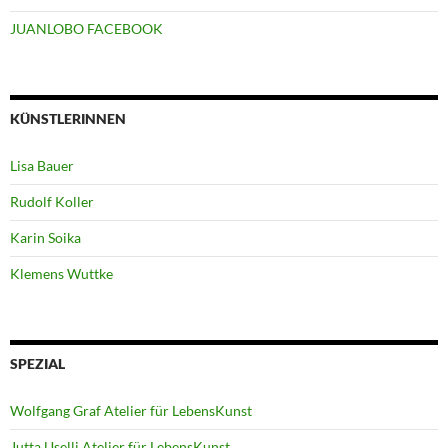
JUANLOBO FACEBOOK
KÜNSTLERINNEN
Lisa Bauer
Rudolf Koller
Karin Soika
Klemens Wuttke
SPEZIAL
Wolfgang Graf Atelier für LebensKunst
Jutta Uselli Atelier für LebensKunst