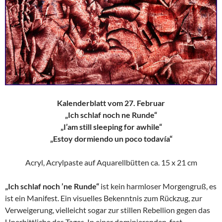
Kalenderblatt vom 27. Februar
„Ich schlaf noch ne Runde“
„I’am still sleeping for awhile“
„Estoy dormiendo un poco todavía“
Acryl, Acrylpaste auf Aquarellbütten ca. 15 x 21 cm
„Ich schlaf noch ’ne Runde“
ist kein harmloser Morgengruß, es
ist ein Manifest. Ein visuelles Bekenntnis zum Rückzug, zur
Verweigerung, vielleicht sogar zur stillen Rebellion gegen das
Unerbittliche des Tages. In einer dominierenden, fast