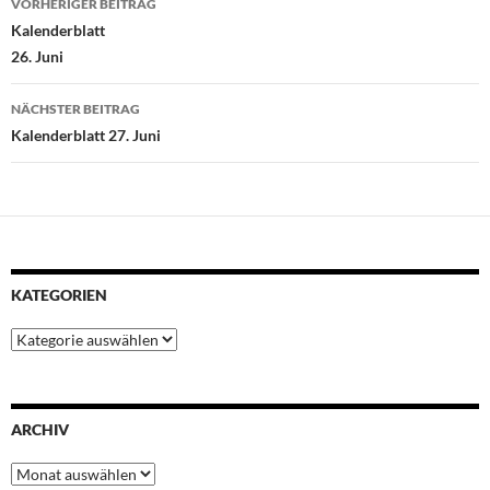
VORHERIGER BEITRAG
o
e
A
r
d
Kalenderblatt
o
r
p
e
I
26. Juni
k
p
s
n
t
NÄCHSTER BEITRAG
Kalenderblatt 27. Juni
KATEGORIEN
Kategorien
ARCHIV
Archiv