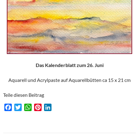
Das Kalenderblatt zum 26. Juni
Aquarell und Acrylpaste auf Aquarellbütten ca 15 x 21 cm
Teile diesen Beitrag
F
T
W
P
L
a
w
h
i
i
c
i
a
n
n
e
t
t
t
k
Beitragsnavigation
b
t
s
e
e