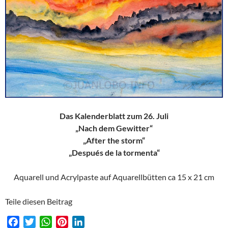
Das Kalenderblatt zum 26. Juli
„Nach dem Gewitter“
„After the storm“
„Después de la tormenta“
Aquarell und Acrylpaste auf Aquarellbütten ca 15 x 21 cm
Teile diesen Beitrag
F
T
W
P
L