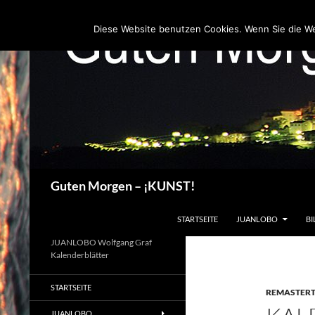
Zum
Inhalt
Diese Website benutzen Cookies. Wenn Sie die W
springen
Suchen
Guten Morgen – ¡KUNST!
STARTSEITE
JUANLOBO
BI
JUANLOBO Wolfgang Graf
Kalenderblätter
STARTSEITE
REMASTER
JUANLOBO