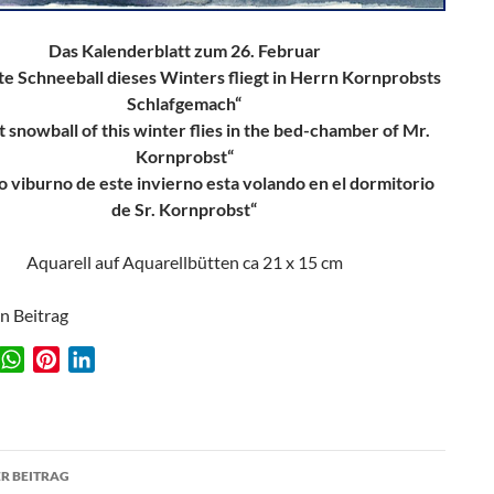
Das Kalenderblatt zum 26. Februar
te Schneeball dieses Winters fliegt in Herrn Kornprobsts
Schlafgemach“
t snowball of this winter flies in the bed-chamber of Mr.
Kornprobst“
mo viburno de este invierno esta volando en el dormitorio
de Sr. Kornprobst“
Aquarell auf Aquarellbütten ca 21 x 15 cm
en Beitrag
W
P
L
w
h
i
i
a
n
n
t
t
k
agsnavigation
s
e
e
R BEITRAG
A
r
d