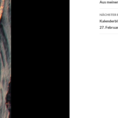
Aus meine
o
r
k
NÄCHSTER 
Kalenderbl
27. Februa