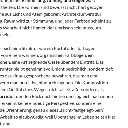
one, in der
Erinnerung, Ahnung und Gegenwart
rfließen. Die Formen sind bewusst nicht hart gezogen,
ie aus Licht und Atem geboren: Architektur wird zur
, Raum wird zur Stimmung, und jeder Farbton scheint zu
ss Wahrheit nicht immer klar umrissen sein muss, um
 sein.
et sich eine Struktur wie ein Portal oder Torbogen,
 von einem warmen, organischen Farbbogen, ein
ichen
, eine Art segnende Geste über dem Eintritt. Das
unter bleibt geheimnisvoll, nicht bedrohlich, sondern tief:
 es das Unausgesprochene bewahren, das man erst
 wenn man bereit ist, hindurchzugehen. Die Komposition
 dem Gefühl eines Weges, nicht als Straße, sondern als
orridor
, der den Blick nach hinten und zugleich nach innen
 erkennt keine eindeutige Perspektive, sondern eine
e Orientierung: genau dieses „Nicht-festgelegt-Sein“
Arbeit so glaubwürdig, weil Übergänge im Leben selten klar
t sind.