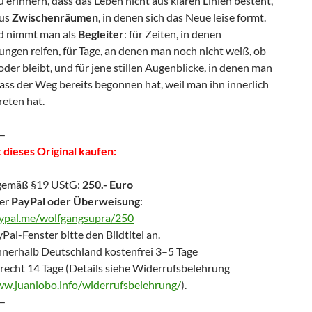
u erinnern, dass das Leben nicht aus klaren Linien besteht,
aus
Zwischenräumen
, in denen sich das Neue leise formt.
ld nimmt man als
Begleiter
: für Zeiten, in denen
ngen reifen, für Tage, an denen man noch nicht weiß, ob
der bleibt, und für jene stillen Augenblicke, in denen man
ass der Weg bereits begonnen hat, weil man ihn innerlich
reten hat.
—
 dieses Original kaufen:
gemäß §19 UStG:
250.- Euro
er
PayPal oder Überweisung
:
aypal.me/wolfgangsupra/250
Pal-Fenster bitte den Bildtitel an.
nnerhalb Deutschland kostenfrei 3–5 Tage
recht 14 Tage (Details siehe Widerrufsbelehrung
ww.juanlobo.info/widerrufsbelehrung/
).
—