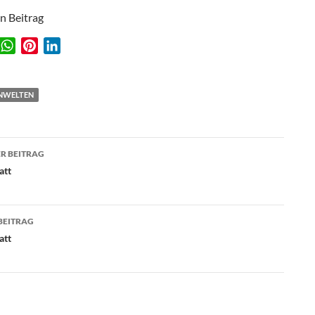
en Beitrag
W
P
L
w
h
i
i
a
n
n
t
t
k
NWELTEN
s
e
e
A
r
d
agsnavigation
p
e
I
R BEITRAG
p
s
n
att
t
BEITRAG
att