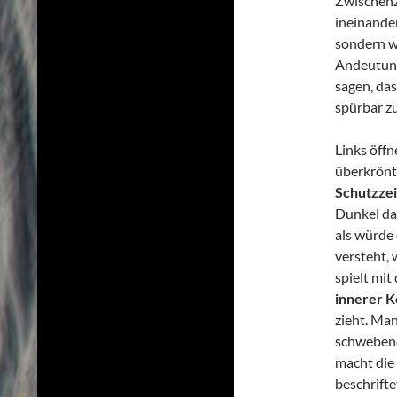
Zwischenz
ineinande
sondern w
Andeutung
sagen, da
spürbar zu
Links öffn
überkrönt
Schutzze
Dunkel dar
als würde
versteht,
spielt mit
innerer K
zieht. Man
schwebend
macht die 
beschrifte