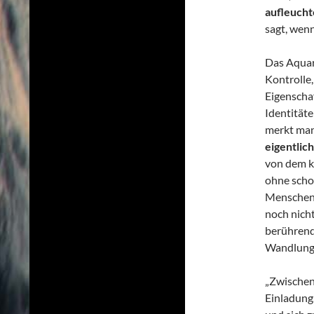
aufleucht
sagt, wen
Das Aquar
Kontrolle,
Eigenschaf
Identität
merkt man:
eigentlic
von dem k
ohne schon
Menschen,
noch nich
berührend:
Wandlung,
„Zwischen 
Einladung.