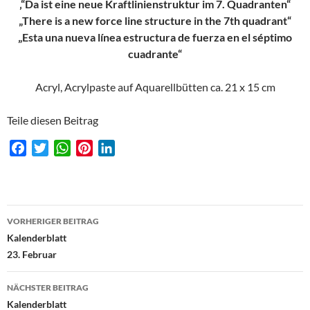
‚“Da ist eine neue Kraftlinienstruktur im 7. Quadranten“
„There is a new force line structure in the 7th quadrant“
„Esta una nueva línea estructura de fuerza en el séptimo
cuadrante“
Acryl, Acrylpaste auf Aquarellbütten ca. 21 x 15 cm
Teile diesen Beitrag
F
T
W
P
L
a
w
h
i
i
c
i
a
n
n
e
t
t
t
k
Beitragsnavigation
b
t
s
e
e
VORHERIGER BEITRAG
o
e
A
r
d
Kalenderblatt
o
r
p
e
I
23. Februar
k
p
s
n
t
NÄCHSTER BEITRAG
Kalenderblatt