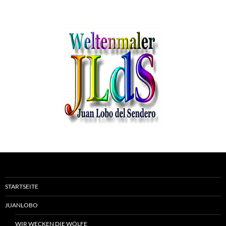
STARTSEITE
JUANLOBO
WIR WECKEN DIE WÖLFE