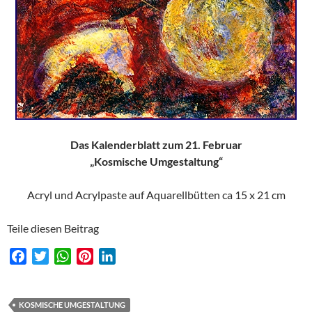
Das Kalenderblatt zum 21. Februar
„Kosmische Umgestaltung“
Acryl und Acrylpaste auf Aquarellbütten ca 15 x 21 cm
Teile diesen Beitrag
F
T
W
P
L
a
w
h
i
i
c
i
a
n
n
e
t
t
t
k
KOSMISCHE UMGESTALTUNG