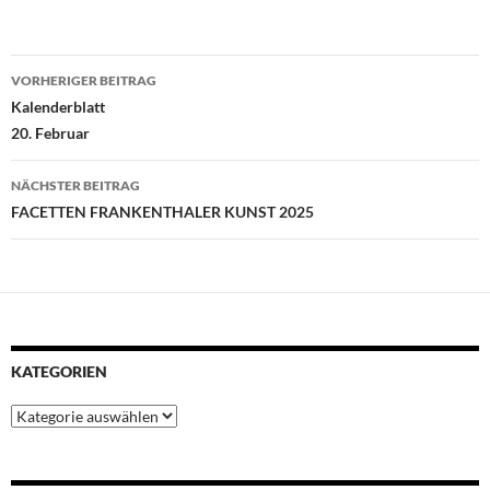
b
t
s
e
e
o
e
A
r
d
Beitragsnavigation
o
r
p
e
I
VORHERIGER BEITRAG
k
p
s
n
Kalenderblatt
t
20. Februar
NÄCHSTER BEITRAG
FACETTEN FRANKENTHALER KUNST 2025
KATEGORIEN
Kategorien