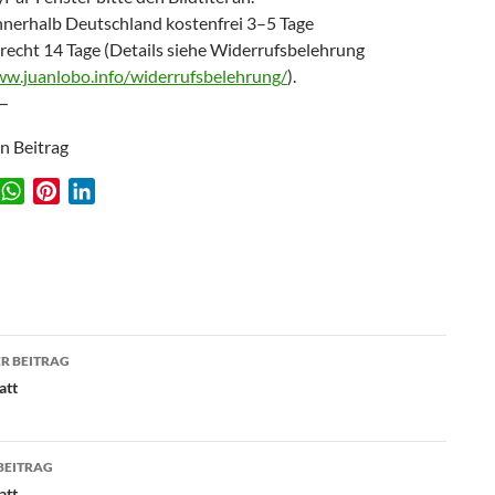
nnerhalb Deutschland kostenfrei 3–5 Tage
recht 14 Tage (Details siehe Widerrufsbelehrung
ww.juanlobo.info/widerrufsbelehrung/
).
—
en Beitrag
W
P
L
w
h
i
i
a
n
n
t
t
k
s
e
e
A
r
d
agsnavigation
p
e
I
R BEITRAG
p
s
n
att
t
BEITRAG
att