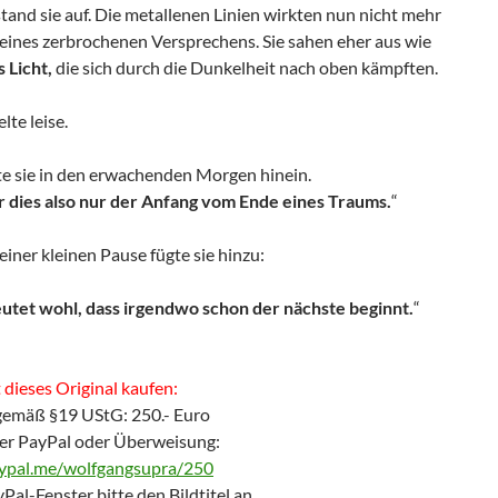
and sie auf. Die metallenen Linien wirkten nun nicht mehr
 eines zerbrochenen Versprechens. Sie sahen eher aus wie
 Licht,
die sich durch die Dunkelheit nach oben kämpften.
lte leise.
te sie in den erwachenden Morgen hinein.
 dies also nur der Anfang vom Ende eines Traums.
“
iner kleinen Pause fügte sie hinzu:
utet wohl, dass irgendwo schon der nächste beginnt.
“
—
dieses Original kaufen:
gemäß §19 UStG: 250.- Euro
er PayPal oder Überweisung:
aypal.me/wolfgangsupra/250
Pal-Fenster bitte den Bildtitel an.