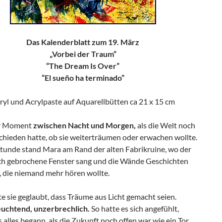
Das Kalenderblatt zum 19. März
„Vorbei der Traum“
“The Dream Is Over”
“El sueño ha terminado”
ryl und Acrylpaste auf Aquarellbütten ca 21 x 15 cm
er Moment
zwischen Nacht und Morgen,
als die Welt noch
chieden hatte, ob sie weiterträumen oder erwachen wollte.
 Stunde stand Mara am Rand der alten Fabrikruine, wo der
h gebrochene Fenster sang und die Wände Geschichten
, die niemand mehr hören wollte.
e sie geglaubt, dass Träume aus Licht gemacht seien.
euchtend, unzerbrechlich.
So hatte es sich angefühlt,
s alles begann, als die Zukunft noch offen war wie ein Tor