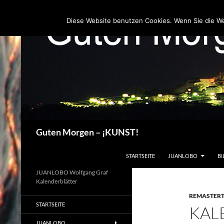
Zum
Inhalt
Diese Website benutzen Cookies. Wenn Sie die W
springen
Suchen
Guten Morgen – ¡KUNST!
STARTSEITE
JUANLOBO
BI
JUANLOBO Wolfgang Graf
Kalenderblätter
REMASTER
STARTSEITE
KAL
JUANLOBO