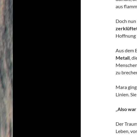
aus flamm
Doch nun s
zerklüft
Hoffnung 
Aus dem B
Metall
, d
Menschen,
zu breche
Mara ging 
Linien. Sie
„
Also war 
Der Traum,
Leben, von