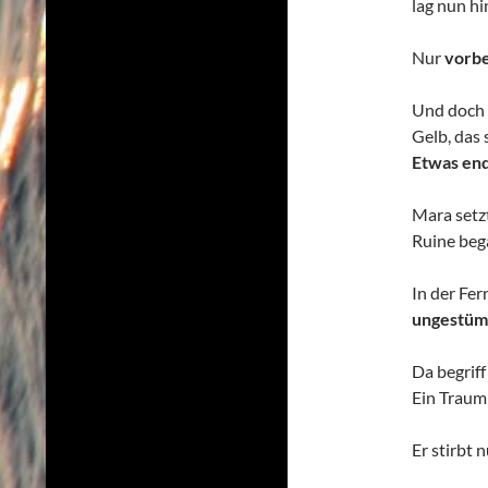
lag nun hi
Nur
vorbe
Und doch 
Gelb, das 
Etwas end
Mara setz
Ruine beg
In der Fer
ungestüm 
Da begriff
Ein Traum 
Er stirbt 