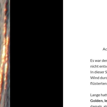
Ac
Es war d
nicht ents
In dieser
Wind durc
flüsterten
Lange hatt
Golden, l
damals, al