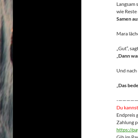
Langsam st
wie Reste
Samen aus
Mara läche
„Gut“, sag
„
Dann war
Und nach e
„
Das bede
-————
Du kannst 
Endpreis 
Zahlung p
https://p
Gib im Pay