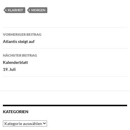
c
i
a
n
n
e
t
t
t
k
KLARHEIT
MORGEN
b
t
s
e
e
o
e
A
r
d
Beitragsnavigation
o
r
p
e
I
VORHERIGER BEITRAG
k
p
s
n
Atlantis steigt auf
t
NÄCHSTER BEITRAG
Kalenderblatt
19. Juli
KATEGORIEN
Kategorien