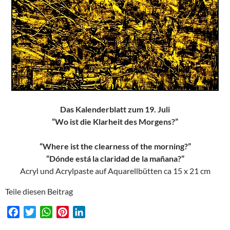
Das Kalenderblatt zum 19. Juli
“Wo ist die Klarheit des Morgens?”
“Where ist the clearness of the morning?”
“Dónde está la claridad de la mañana?”
Acryl und Acrylpaste auf Aquarellbütten ca 15 x 21 cm
Teile diesen Beitrag
F
T
W
P
L
a
w
h
i
i