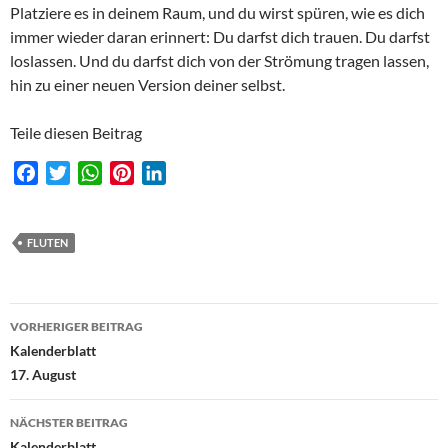
Platziere es in deinem Raum, und du wirst spüren, wie es dich
immer wieder daran erinnert: Du darfst dich trauen. Du darfst
loslassen. Und du darfst dich von der Strömung tragen lassen,
hin zu einer neuen Version deiner selbst.
Teile diesen Beitrag
F
T
W
P
L
a
w
h
i
i
c
i
a
n
n
e
t
t
t
k
FLUTEN
b
t
s
e
e
o
e
A
r
d
Beitragsnavigation
o
r
p
e
I
VORHERIGER BEITRAG
k
p
s
n
Kalenderblatt
t
17. August
NÄCHSTER BEITRAG
Kalenderblatt