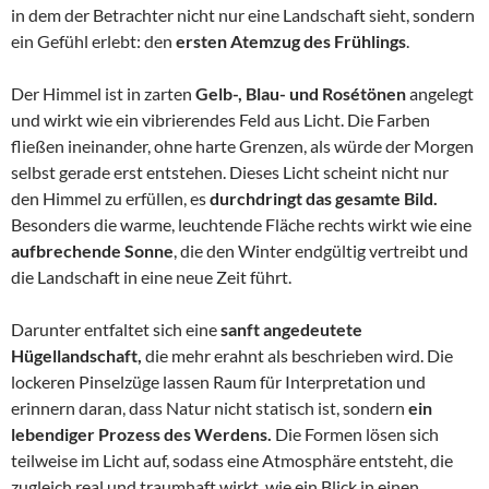
in dem der Betrachter nicht nur eine Landschaft sieht, sondern
ein Gefühl erlebt: den
ersten Atemzug des Frühlings
.
Der Himmel ist in zarten
Gelb-, Blau- und Rosétönen
angelegt
und wirkt wie ein vibrierendes Feld aus Licht. Die Farben
fließen ineinander, ohne harte Grenzen, als würde der Morgen
selbst gerade erst entstehen. Dieses Licht scheint nicht nur
den Himmel zu erfüllen, es
durchdringt das gesamte Bild.
Besonders die warme, leuchtende Fläche rechts wirkt wie eine
aufbrechende Sonne
, die den Winter endgültig vertreibt und
die Landschaft in eine neue Zeit führt.
Darunter entfaltet sich eine
sanft angedeutete
Hügellandschaft,
die mehr erahnt als beschrieben wird. Die
lockeren Pinselzüge lassen Raum für Interpretation und
erinnern daran, dass Natur nicht statisch ist, sondern
ein
lebendiger Prozess des Werdens.
Die Formen lösen sich
teilweise im Licht auf, sodass eine Atmosphäre entsteht, die
zugleich real und traumhaft wirkt, wie ein Blick in einen