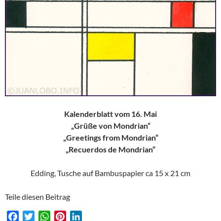
Kalenderblatt vom 16. Mai
„Grüße von Mondrian“
„Greetings from Mondrian“
„Recuerdos de Mondrian“
Edding, Tusche auf Bambuspapier ca 15 x 21 cm
Teile diesen Beitrag
F
T
W
P
L