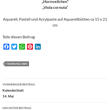
„Hornveilchen“
„Viola cornuta“
Aquarell, Pastell und Acrylpaste auf Aquarellbütten ca 15 x 21
cm
Teile diesen Beitrag
F
T
W
P
L
a
w
h
i
i
c
i
a
n
n
e
t
t
t
k
HORNVEILCHEN
b
t
s
e
e
o
e
A
r
d
Beitragsnavigation
o
r
p
e
I
VORHERIGER BEITRAG
k
p
s
n
Kalenderblatt
t
14. Mai
NÄCHSTER BEITRAG