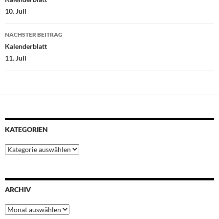
o
r
p
e
I
10. Juli
k
p
s
n
t
NÄCHSTER BEITRAG
Kalenderblatt
11. Juli
KATEGORIEN
Kategorien
ARCHIV
Archiv