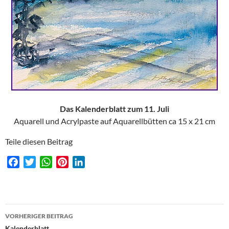
Das Kalenderblatt zum 11. Juli
Aquarell und Acrylpaste auf Aquarellbütten ca 15 x 21 cm
Teile diesen Beitrag
F
T
W
P
L
a
w
h
i
i
c
i
a
n
n
e
t
t
t
k
Beitragsnavigation
b
t
s
e
e
VORHERIGER BEITRAG
o
e
A
r
d
Kalenderblatt