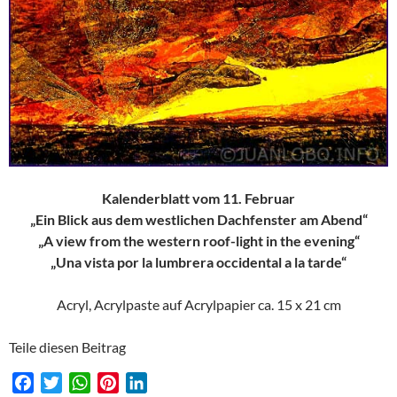
Kalenderblatt vom 11. Februar
„Ein Blick aus dem westlichen Dachfenster am Abend“
„A view from the western roof-light in the evening“
„Una vista por la lumbrera occidental a la tarde“
Acryl, Acrylpaste auf Acrylpapier ca. 15 x 21 cm
Teile diesen Beitrag
F
T
W
P
L