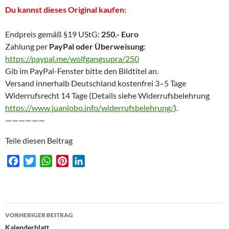
Du kannst dieses Original kaufen:
Endpreis gemäß §19 UStG:
250.- Euro
Zahlung per
PayPal oder Überweisung
:
https://paypal.me/wolfgangsupra/250
Gib im PayPal-Fenster bitte den Bildtitel an.
Versand innerhalb Deutschland kostenfrei 3–5 Tage
Widerrufsrecht 14 Tage (Details siehe Widerrufsbelehrung
https://www.juanlobo.info/widerrufsbelehrung/
).
——————
Teile diesen Beitrag
F
T
W
P
L
a
w
h
i
i
c
i
a
n
n
e
t
t
t
k
Beitragsnavigation
b
t
s
e
e
VORHERIGER BEITRAG
o
e
A
r
d
Kalenderblatt