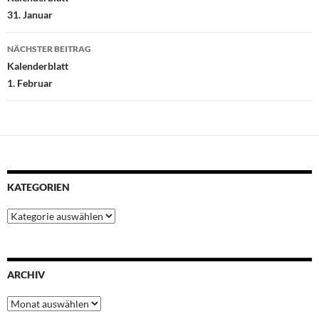
o
r
p
e
I
31. Januar
k
p
s
n
t
NÄCHSTER BEITRAG
Kalenderblatt
1. Februar
KATEGORIEN
Kategorien
ARCHIV
Archiv