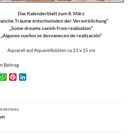
Das Kalenderblatt zum 8. März
anche Träume entschwinden der Verwirklichung“
„Some dreams vanish from realisation“
„Algunos sueños se desvanecen de realización“
Aquarell auf Aquarellbütten ca 21 x 15 cm
en Beitrag
W
P
L
w
h
i
i
a
n
n
t
t
k
agsnavigation
s
e
e
R BEITRAG
A
r
d
att
p
e
I
p
s
n
t