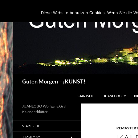
Zum
Inhalt
Diese Website benutzen Cookies. Wenn Sie die W
springen
Suchen
Guten Morgen – ¡KUNST!
STARTSEITE
JUANLOBO
BI
JUANLOBO Wolfgang Graf
Kalenderblätter
STARTSEITE
REMASTER
JUANLOBO