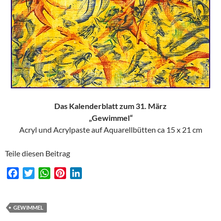
Das Kalenderblatt zum 31. März
„Gewimmel“
Acryl und Acrylpaste auf Aquarellbütten ca 15 x 21 cm
Teile diesen Beitrag
F
T
W
P
L
a
w
h
i
i
c
i
a
n
n
e
t
t
t
k
GEWIMMEL
b
t
s
e
e