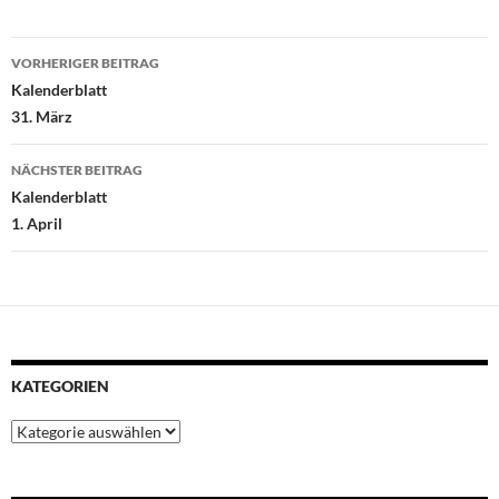
o
e
A
r
d
Beitragsnavigation
o
r
p
e
I
VORHERIGER BEITRAG
k
p
s
n
Kalenderblatt
t
31. März
NÄCHSTER BEITRAG
Kalenderblatt
1. April
KATEGORIEN
Kategorien