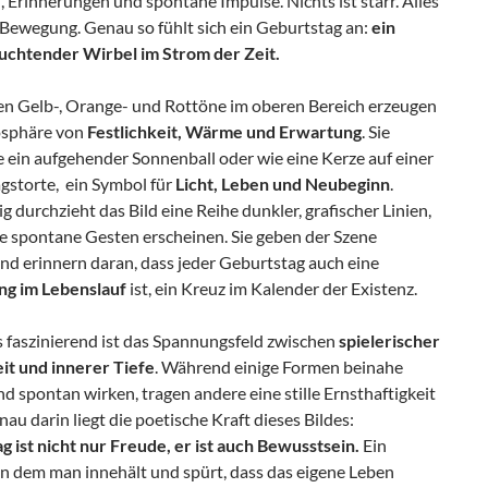
Erinnerungen und spontane Impulse. Nichts ist starr. Alles
 Bewegung. Genau so fühlt sich ein Geburtstag an:
ein
euchtender Wirbel im Strom der Zeit.
n Gelb-, Orange- und Rottöne im oberen Bereich erzeugen
osphäre von
Festlichkeit, Wärme und Erwartung
. Sie
 ein aufgehender Sonnenball oder wie eine Kerze auf einer
gstorte, ein Symbol für
Licht, Leben und Neubeginn
.
ig durchzieht das Bild eine Reihe dunkler, grafischer Linien,
ie spontane Gesten erscheinen. Sie geben der Szene
nd erinnern daran, dass jeder Geburtstag auch eine
g im Lebenslauf
ist, ein Kreuz im Kalender der Existenz.
 faszinierend ist das Spannungsfeld zwischen
spielerischer
eit und innerer Tiefe
. Während einige Formen beinahe
nd spontan wirken, tragen andere eine stille Ernsthaftigkeit
enau darin liegt die poetische Kraft dieses Bildes:
g ist nicht nur Freude, er ist auch Bewusstsein.
Ein
n dem man innehält und spürt, dass das eigene Leben