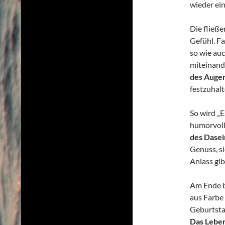
wieder ei
Die fließ
Gefühl. Fa
so wie au
miteinand
des Augen
festzuhalt
So wird „E
humorvolle
des Dasei
Genuss, s
Anlass gib
Am Ende b
aus Farbe
Geburtstag
Das Leben