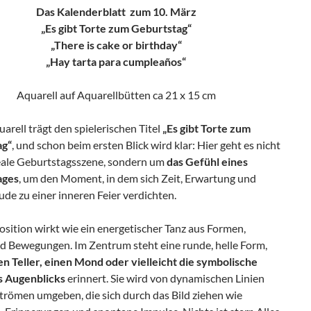
Das Kalenderblatt zum 10. März
„Es gibt Torte zum Geburtstag“
„There is cake or birthday“
„Hay tarta para cumpleaños“
Aquarell auf Aquarellbütten ca 21 x 15 cm
arell trägt den spielerischen Titel
„Es gibt Torte zum
ag“
, und schon beim ersten Blick wird klar: Hier geht es nicht
eale Geburtstagsszene, sondern um
das Gefühl eines
ages
, um den Moment, in dem sich Zeit, Erwartung und
de zu einer inneren Feier verdichten.
sition wirkt wie ein energetischer Tanz aus Formen,
d Bewegungen. Im Zentrum steht eine runde, helle Form,
en Teller, einen Mond oder vielleicht die symbolische
s Augenblicks
erinnert. Sie wird von dynamischen Linien
trömen umgeben, die sich durch das Bild ziehen wie