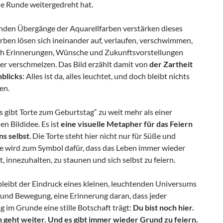
ne Runde weitergedreht hat.
enden Übergänge der Aquarellfarben verstärken dieses
rben lösen sich ineinander auf, verlaufen, verschwimmen,
ch Erinnerungen, Wünsche und Zukunftsvorstellungen
er verschmelzen. Das Bild erzählt damit von
der Zartheit
blicks
: Alles ist da, alles leuchtet, und doch bleibt nichts
en.
s gibt Torte zum Geburtstag“ zu weit mehr als einer
n Bildidee. Es ist
eine visuelle Metapher für das Feiern
ns selbst
. Die Torte steht hier nicht nur für Süße und
ie wird zum Symbol dafür, dass das Leben immer wieder
t, innezuhalten, zu staunen und sich selbst zu feiern.
leibt der Eindruck eines kleinen, leuchtenden Universums
 und Bewegung, eine Erinnerung daran, dass jeder
 im Grunde eine stille Botschaft trägt:
Du bist noch hier.
 geht weiter. Und es gibt immer wieder Grund zu feiern.