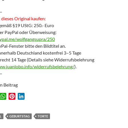
—
dieses Original kaufen:
gemäß §19 UStG: 250.- Euro
er PayPal oder Überweisung:
aypal.me/wolfgangsupra/250
Pal-Fenster bitte den Bildtitel an.
nnerhalb Deutschland kostenfrei 3–5 Tage
recht 14 Tage (Details siehe Widerrufsbelehrung
ww.juanlobo.info/widerrufsbelehrung/
).
—
en Beitrag
W
P
L
w
h
i
i
a
n
n
t
t
k
L
GEBURTSTAG
TORTE
s
e
e