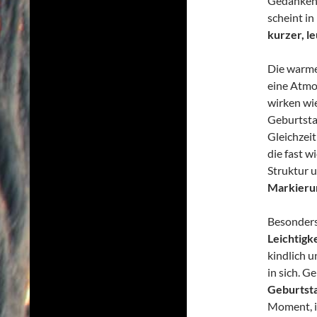
Gedanken, 
scheint in
kurzer, l
Die warme
eine Atm
wirken wie
Geburtsta
Gleichzeit
die fast w
Struktur u
Markierun
Besonders
Leichtigk
kindlich u
in sich. G
Geburtsta
Moment, i