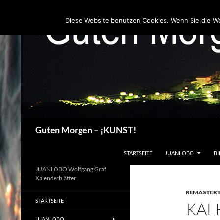
Zum
Inhalt
Diese Website benutzen Cookies. Wenn Sie die W
springen
Suchen
Guten Morgen – ¡KUNST!
STARTSEITE
JUANLOBO
BI
JUANLOBO Wolfgang Graf
Kalenderblätter
REMASTER
STARTSEITE
KAL
JUANLOBO