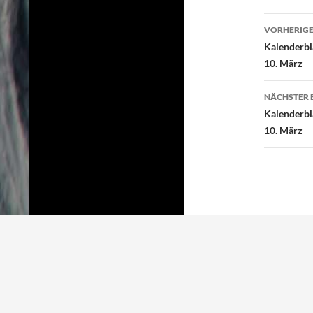
o
e
Beitr
o
r
VORHERIGE
k
Kalenderbl
10. März
NÄCHSTER 
Kalenderbl
10. März