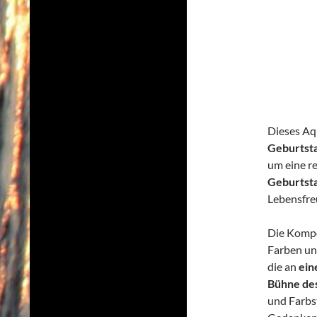
Dieses Aqu
Geburtst
um eine r
Geburtst
Lebensfreu
Die Kompo
Farben un
die an
ein
Bühne de
und Farbs