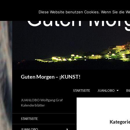
Zum
Inhalt
Diese Website benutzen Cookies. Wenn Sie die W
springen
Suchen
Guten Morgen – ¡KUNST!
STARTSEITE
JUANLOBO
BI
JUANLOBO Wolfgang Graf
Kalenderblätter
STARTSEITE
Kategori
JUANLOBO