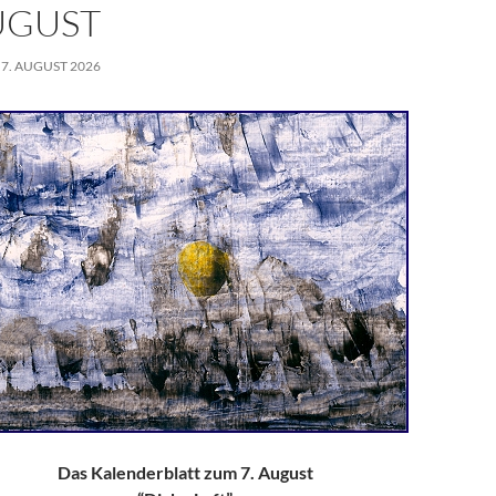
p
s
n
AUGUST
t
 7. AUGUST 2026
Das Kalenderblatt zum 7. August