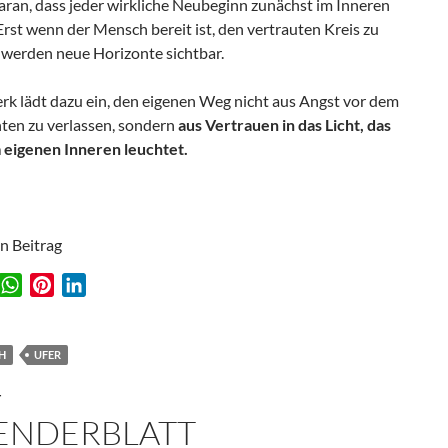
aran, dass jeder wirkliche Neubeginn zunächst im Inneren
Erst wenn der Mensch bereit ist, den vertrauten Kreis zu
 werden neue Horizonte sichtbar.
rk lädt dazu ein, den eigenen Weg nicht aus Angst vor dem
en zu verlassen, sondern
aus Vertrauen in das Licht, das
m eigenen Inneren leuchtet.
en Beitrag
W
P
L
w
h
i
i
a
n
n
t
t
k
H
UFER
s
e
e
T
A
r
d
ENDERBLATT
p
e
I