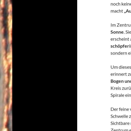
noch kein
macht
„Au
Im Zentru
Sonne
. S
erscheint 
schöpferi
sondern ei
Um dieses
erinnert z
Bogen un
Kreis zurü
Spirale ei
Der feine
Schwelle 
Sichtbare
Zentrum e