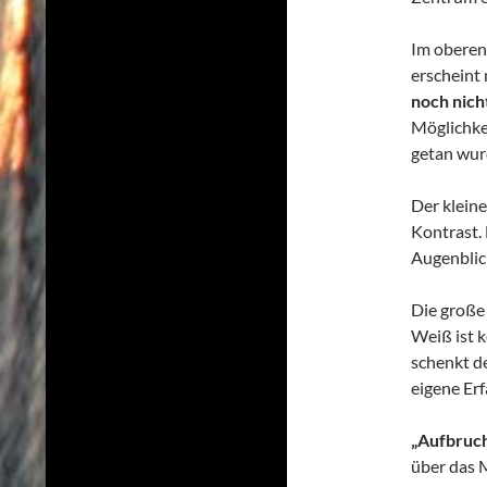
Im oberen 
erscheint 
noch nich
Möglichkei
getan wur
Der kleine
Kontrast. 
Augenblic
Die große
Weiß ist k
schenkt d
eigene Er
„Aufbruch
über das 