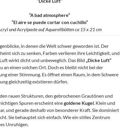
“Dicke Luft”
“A bad atmosphere”
“El aire se puede cortar con cuchillo”
cryl und Acrylpaste auf Aquarellbütten ca 15 x 21 cm
genblicke, in denen die Welt schwer geworden ist. Der
eint sich zu senken, Farben verlieren ihre Leichtigkeit, und
 Luft wirkt dicht und unbeweglich. Das Bild
„Dicke Luft“
u an einen solchen Ort. Doch es bleibt nicht bei der
ung einer Stimmung. Es öffnet einen Raum, in dem Schwere
ng gleichzeitig existieren dürfen.
den rauen Strukturen, den gebrochenen Grautönen und
hichtigen Spuren erscheint eine
goldene Kugel
. Klein und
ar, und gerade deshalb von besonderer Kraft. Sie dominiert
icht. Sie behauptet sich einfach. Wie ein stilles Zentrum
des Unruhigen.