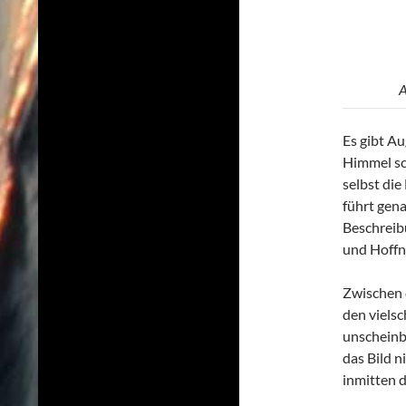
A
Es gibt Au
Himmel sch
selbst die
führt gena
Beschreib
und Hoffnu
Zwischen 
den vielsc
unscheinb
das Bild n
inmitten 