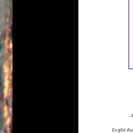
A
Es gibt Au