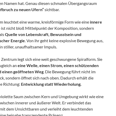
en Namen hat. Genau diesen schmalen Übergangsraum
fbruch zu neuen Ufern“
sichtbar.
m leuchtet eine warme, kreisförmige Form wie eine
innere
ie ist nicht bloß Mittelpunkt der Komposition, sondern
als
Quelle von Lebenskraft, Bewusstsein und
scher Energie
. Von ihr geht keine explosive Bewegung aus,
n stiller, unaufhaltsamer Impuls.
 Zentrum legt sich eine weit geschwungene Spiralform. Sie
ugleich an
eine Welle, einen Strom, einen schützenden
d einen geöffneten Weg
. Die Bewegung führt nicht im
ck, sondern öffnet sich nach oben. Dadurch erhält die
ne Richtung:
Entwicklung statt Wiederholung.
 violette Saum zwischen Kern und Umgebung wirkt wie eine
zwischen innerer und äußerer Welt. Er verbindet das
 mit dem Unsichtbaren und verleiht dem leuchtenden
ine beinahe transzendente Präsenz.