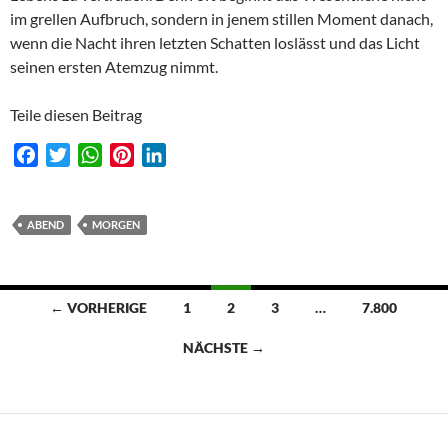
im grellen Aufbruch, sondern in jenem stillen Moment danach,
wenn die Nacht ihren letzten Schatten loslässt und das Licht
seinen ersten Atemzug nimmt.
Teile diesen Beitrag
F
T
W
P
L
a
w
h
i
i
c
i
a
n
n
e
t
t
t
k
ABEND
MORGEN
b
t
s
e
e
o
e
A
r
d
o
r
p
e
I
Beitragsnavigation
← VORHERIGE
1
2
3
…
7.800
k
p
s
n
t
NÄCHSTE →