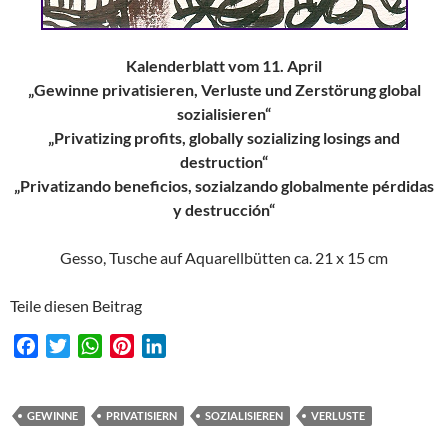
Kalenderblatt vom 11. April
„Gewinne privatisieren, Verluste und Zerstörung global
sozialisieren“
„Privatizing profits, globally sozializing losings and
destruction“
„Privatizando beneficios, sozialzando globalmente pérdidas
y destrucción“
Gesso, Tusche auf Aquarellbütten ca. 21 x 15 cm
Teile diesen Beitrag
F
T
W
P
L
a
w
h
i
i
c
i
a
n
n
e
t
t
t
k
GEWINNE
PRIVATISIERN
SOZIALISIEREN
VERLUSTE
b
t
s
e
e