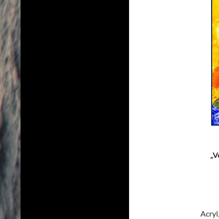
„V
Acryl