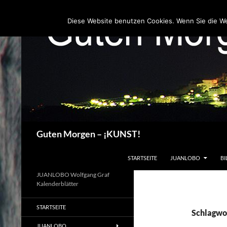
Zum
Inhalt
Diese Website benutzen Cookies. Wenn Sie die W
springen
Suchen
Guten Morgen – ¡KUNST!
STARTSEITE
JUANLOBO
BI
JUANLOBO Wolfgang Graf
Kalenderblätter
STARTSEITE
Schlagwo
JUANLOBO