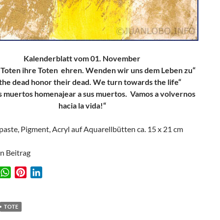
Kalenderblatt vom 01. November
e Toten ihre Toten ehren. Wenden wir uns dem Leben zu“
 the dead honor their dead. We turn towards the life“
os muertos homenajear a sus muertos. Vamos a volvernos
hacia la vida!“
paste, Pigment, Acryl auf Aquarellbütten ca. 15 x 21 cm
en Beitrag
W
P
L
w
h
i
i
a
n
n
t
t
k
TOTE
s
e
e