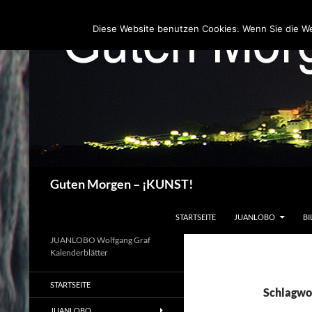
Zum
Inhalt
Diese Website benutzen Cookies. Wenn Sie die W
springen
Suchen
Guten Morgen – ¡KUNST!
STARTSEITE
JUANLOBO
BI
JUANLOBO Wolfgang Graf
Kalenderblätter
STARTSEITE
Schlagwor
JUANLOBO