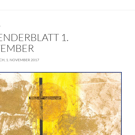
A
r
d
p
e
I
p
s
n
T
t
ENDERBLATT 1.
EMBER
H, 1. NOVEMBER 2017