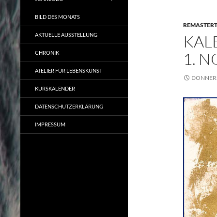
BILD DES MONATS
REMASTER
AKTUELLE AUSSTELLUNG
KAL
1. 
CHRONIK
ATELIER FÜR LEBENSKUNST
DONNERS
KURSKALENDER
DATENSCHUTZERKLÄRUNG
IMPRESSUM