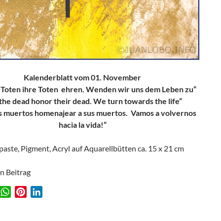
Kalenderblatt vom 01. November
e Toten ihre Toten ehren. Wenden wir uns dem Leben zu“
 the dead honor their dead. We turn towards the life“
os muertos homenajear a sus muertos. Vamos a volvernos
hacia la vida!“
paste, Pigment, Acryl auf Aquarellbütten ca. 15 x 21 cm
en Beitrag
W
P
L
w
h
i
i
a
n
n