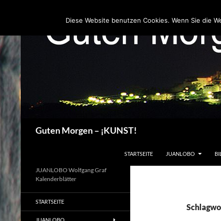
Zum
Inhalt
Diese Website benutzen Cookies. Wenn Sie die W
springen
Suchen
Guten Morgen – ¡KUNST!
STARTSEITE
JUANLOBO
BI
JUANLOBO Wolfgang Graf
Kalenderblätter
STARTSEITE
Schlagwor
JUANLOBO