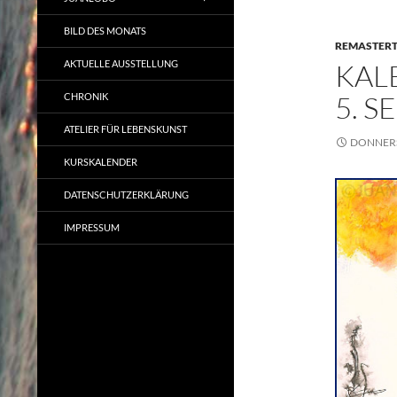
BILD DES MONATS
REMASTER
AKTUELLE AUSSTELLUNG
KAL
5. 
CHRONIK
ATELIER FÜR LEBENSKUNST
DONNERS
KURSKALENDER
DATENSCHUTZERKLÄRUNG
IMPRESSUM