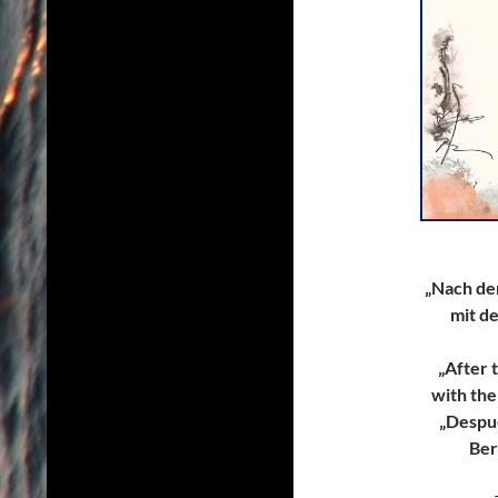
„Nach dem
mit de
„After 
with the
„Despue
Ber