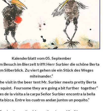
Kalenderblatt vom 05. September
 Besuch im Bierzelt trifft Herr Surbier die schöne Berta
m Silberblick. Zu viert gehen sie ein Stück des Weges
miteinander.“
the visit in the beer tent Mr. Surbier meets pretty Berta
 squint. Foursome they are going a bit further together“
s de la visita a la carpa Señor Surbier encontra la bella
ta bizca. Entre los cuatros andan juntos un poquito.“