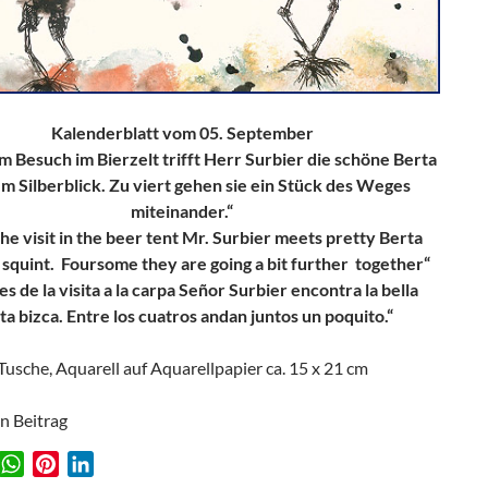
Kalenderblatt vom 05. September
 Besuch im Bierzelt trifft Herr Surbier die schöne Berta
m Silberblick. Zu viert gehen sie ein Stück des Weges
miteinander.“
the visit in the beer tent Mr. Surbier meets pretty Berta
 squint. Foursome they are going a bit further together“
s de la visita a la carpa Señor Surbier encontra la bella
ta bizca. Entre los cuatros andan juntos un poquito.“
Tusche, Aquarell auf Aquarellpapier ca. 15 x 21 cm
en Beitrag
W
P
L