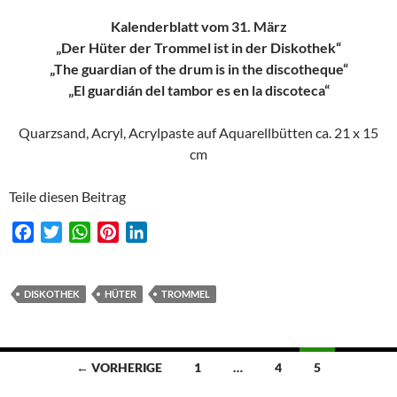
Kalenderblatt vom 31. März
„Der Hüter der Trommel ist in der Diskothek“
„The guardian of the drum is in the discotheque“
„El guardián del tambor es en la discoteca“
Quarzsand, Acryl, Acrylpaste auf Aquarellbütten ca. 21 x 15
cm
Teile diesen Beitrag
F
T
W
P
L
a
w
h
i
i
c
i
a
n
n
e
t
t
t
k
DISKOTHEK
HÜTER
TROMMEL
b
t
s
e
e
o
e
A
r
d
o
r
p
e
I
Beitragsnavigation
← VORHERIGE
1
…
4
5
k
p
s
n