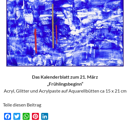
Das Kalenderblatt zum 21. März
„Frühlingsbeginn“
Acryl, Glitter und Acrylpaste auf Aquarellbütten ca 15 x 21 cm
Teile diesen Beitrag
F
T
W
P
L
a
w
h
i
i