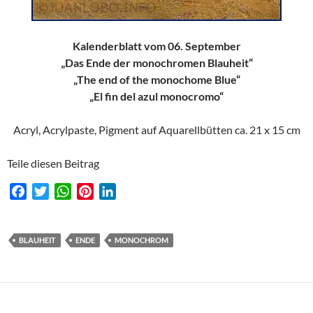
Kalenderblatt vom 06. September
„Das Ende der monochromen Blauheit“
„The end of the monochome Blue“
„El fin del azul monocromo“
Acryl, Acrylpaste, Pigment auf Aquarellbütten ca. 21 x 15 cm
Teile diesen Beitrag
F
T
W
P
L
a
w
h
i
i
c
i
a
n
n
e
t
t
t
k
BLAUHEIT
ENDE
MONOCHROM
b
t
s
e
e
o
e
A
r
d
o
r
p
e
I
k
p
s
n