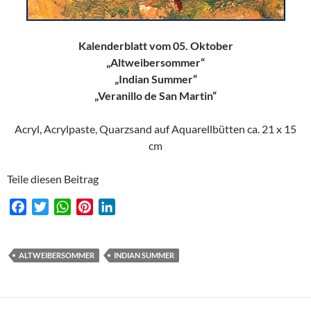
Kalenderblatt vom 05. Oktober
„Altweibersommer“
„Indian Summer“
„Veranillo de San Martin“
Acryl, Acrylpaste, Quarzsand auf Aquarellbütten ca. 21 x 15
cm
Teile diesen Beitrag
F
T
W
P
L
a
w
h
i
i
c
i
a
n
n
e
t
t
t
k
ALTWEIBERSOMMER
INDIAN SUMMER
b
t
s
e
e
o
e
A
r
d
o
r
p
e
I