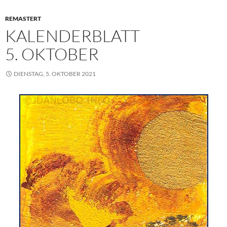
k
p
s
n
REMASTERT
t
KALENDERBLATT
5. OKTOBER
DIENSTAG, 5. OKTOBER 2021