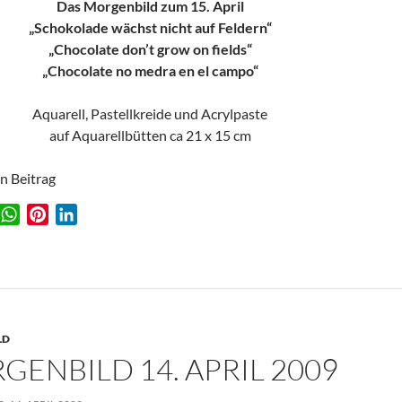
Das Morgenbild zum 15. April
„Schokolade wächst nicht auf Feldern“
„Chocolate don’t grow on fields“
„Chocolate no medra en el campo“
Aquarell, Pastellkreide und Acrylpaste
auf Aquarellbütten ca 21 x 15 cm
en Beitrag
W
P
L
w
h
i
i
a
n
n
t
t
k
s
e
e
A
r
d
LD
p
e
I
GENBILD 14. APRIL 2009
p
s
n
t