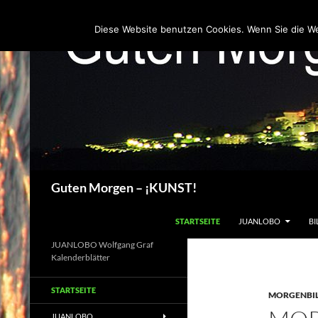
Zum
Inhalt
Diese Website benutzen Cookies. Wenn Sie die W
springen
Suchen
Guten Morgen – ¡KUNST!
STARTSEITE
JUANLOBO
BI
JUANLOBO Wolfgang Graf
Kalenderblätter
STARTSEITE
MORGENBI
JUANLOBO