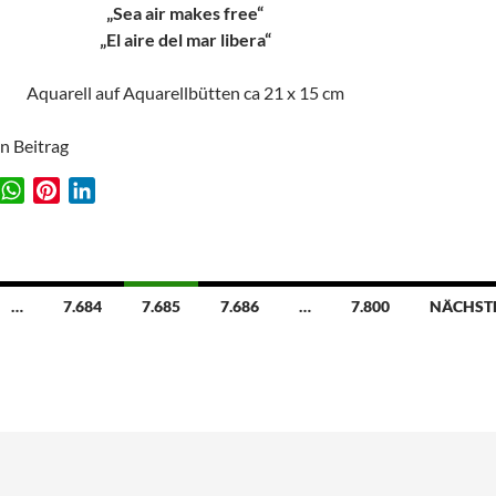
„Sea air makes free“
„El aire del mar libera“
Aquarell auf Aquarellbütten ca 21 x 15 cm
en Beitrag
W
P
L
w
h
i
i
a
n
n
t
t
k
s
e
e
ion
…
7.684
7.685
7.686
…
7.800
NÄCHST
A
r
d
p
e
I
p
s
n
t