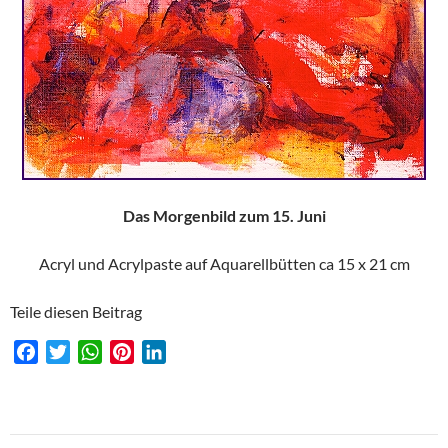
Das Morgenbild zum 15. Juni
Acryl und Acrylpaste auf Aquarellbütten ca 15 x 21 cm
Teile diesen Beitrag
F
T
W
P
L
a
w
h
i
i
c
i
a
n
n
e
t
t
t
k
b
t
s
e
e