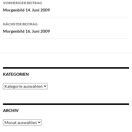
Beitragsnavigation
VORHERIGER BEITRAG
o
e
A
r
d
Morgenbild 14. Juni 2009
o
r
p
e
I
k
p
s
n
NÄCHSTER BEITRAG
t
Morgenbild 16. Juni 2009
KATEGORIEN
Kategorien
ARCHIV
Archiv