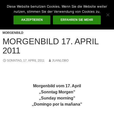
Zum
Diese Website benutzen Cookies. Wenn Sie die Website weiter
Inhalt
Suchen
nutzen, stimmen Sie der Verwendung von Cookies zu.
Guten Morgen – ¡KUNST!
springen
AKZEPTIEREN
ERFAHREN SIE MEHR
PRIMÄR
MENÜ
MORGENBILD
MORGENBILD 17. APRIL
2011
SONNTAG, 17. APRIL 2011
JUANLOBO
Morgenbild vom 17. April
„Sonntag Morgen“
„Sunday morning“
„Domingo por la mañana“