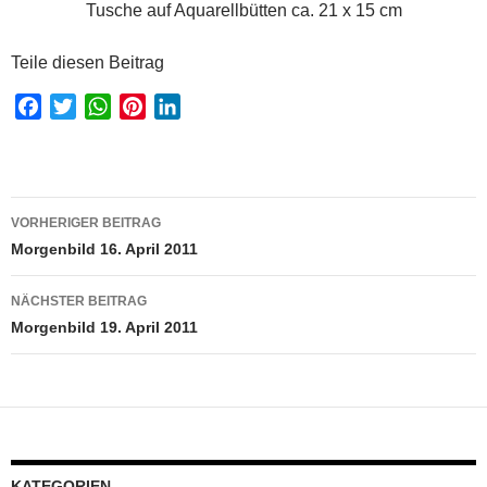
Tusche auf Aquarellbütten ca. 21 x 15 cm
Teile diesen Beitrag
F
T
W
P
L
a
w
h
i
i
c
i
a
n
n
e
t
t
t
k
Beitragsnavigation
b
t
s
e
e
VORHERIGER BEITRAG
o
e
A
r
d
Morgenbild 16. April 2011
o
r
p
e
I
k
p
s
n
NÄCHSTER BEITRAG
t
Morgenbild 19. April 2011
KATEGORIEN