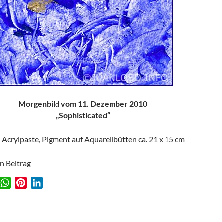
Morgenbild vom 11. Dezember 2010
„Sophisticated“
, Acrylpaste, Pigment auf Aquarellbütten ca. 21 x 15 cm
en Beitrag
W
P
L
w
h
i
i
a
n
n
t
t
k