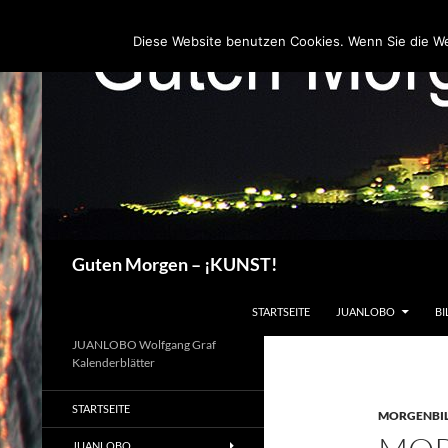
Zum
Inhalt
Diese Website benutzen Cookies. Wenn Sie die W
springen
Suchen
Guten Morgen – ¡KUNST!
STARTSEITE
JUANLOBO
BI
JUANLOBO Wolfgang Graf
Kalenderblätter
STARTSEITE
MORGENBI
JUANLOBO