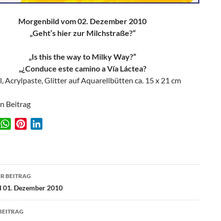
Morgenbild vom 02. Dezember 2010
„Geht’s hier zur Milchstraße?“
„Is this the way to Milky Way?“
„¿Conduce este camino a Vía Láctea?
l, Acrylpaste, Glitter auf Aquarellbütten ca. 15 x 21 cm
en Beitrag
W
P
L
w
h
i
i
a
n
n
t
t
k
agsnavigation
s
e
e
R BEITRAG
A
r
d
d 01. Dezember 2010
p
e
I
p
s
n
BEITRAG
t