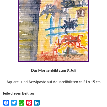
Das Morgenbild zum 9. Juli
Aquarell und Acrylpaste auf Aquarellbütten ca 21 x 15 cm
Teile diesen Beitrag
F
T
W
P
L