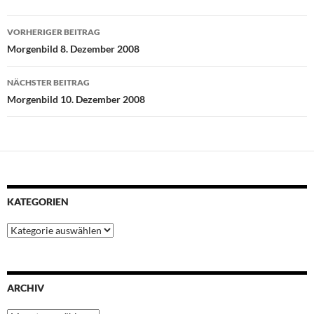
e
t
t
t
k
Beitragsnavigation
b
t
s
e
e
VORHERIGER BEITRAG
o
e
A
r
d
Morgenbild 8. Dezember 2008
o
r
p
e
I
k
p
s
n
NÄCHSTER BEITRAG
t
Morgenbild 10. Dezember 2008
KATEGORIEN
Kategorien
ARCHIV