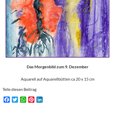
Das Morgenbild zum 9. Dezember
Aquarell auf Aquarellbütten ca 20 x 15 cm
Teile diesen Beitrag
F
T
W
P
L
a
w
h
i
i
c
i
a
n
n