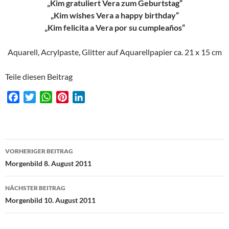
„Kim gratuliert Vera zum Geburtstag“
„Kim wishes Vera a happy birthday“
„Kim felicita a Vera por su cumpleaños“
Aquarell, Acrylpaste, Glitter auf Aquarellpapier ca. 21 x 15 cm
Teile diesen Beitrag
F
T
W
P
L
a
w
h
i
i
c
i
a
n
n
e
t
t
t
k
Beitragsnavigation
b
t
s
e
e
VORHERIGER BEITRAG
o
e
A
r
d
Morgenbild 8. August 2011
o
r
p
e
I
k
p
s
n
NÄCHSTER BEITRAG
t
Morgenbild 10. August 2011