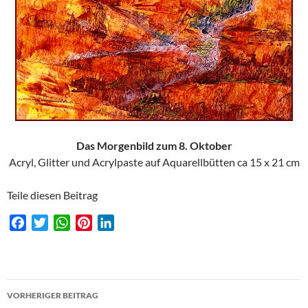
Das Morgenbild zum 8. Oktober
Acryl, Glitter und Acrylpaste auf Aquarellbütten ca 15 x 21 cm
Teile diesen Beitrag
F
T
W
P
L
a
w
h
i
i
c
i
a
n
n
e
t
t
t
k
Beitragsnavigation
b
t
s
e
e
VORHERIGER BEITRAG
o
e
A
r
d