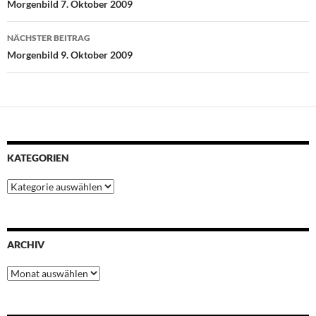
Morgenbild 7. Oktober 2009
o
r
p
e
I
k
p
s
n
NÄCHSTER BEITRAG
t
Morgenbild 9. Oktober 2009
KATEGORIEN
Kategorien
ARCHIV
Archiv