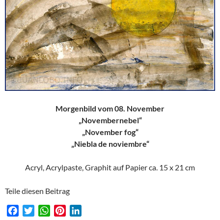
Morgenbild vom 08. November
„Novembernebel“
„November fog“
„Niebla de noviembre“
Acryl, Acrylpaste, Graphit auf Papier ca. 15 x 21 cm
Teile diesen Beitrag
F
T
W
P
L