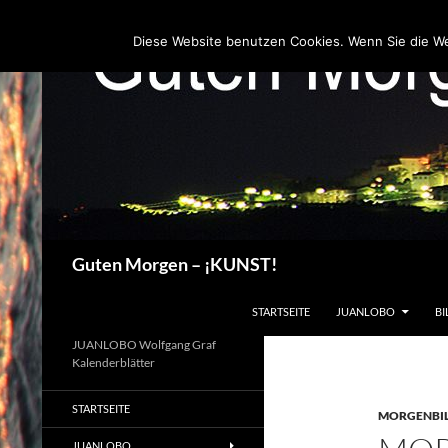
Zum
Inhalt
Diese Website benutzen Cookies. Wenn Sie die W
springen
Suchen
Guten Morgen – ¡KUNST!
STARTSEITE
JUANLOBO
BI
JUANLOBO Wolfgang Graf
Kalenderblätter
STARTSEITE
MORGENBI
JUANLOBO