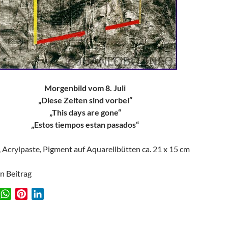
Morgenbild vom 8. Juli
„Diese Zeiten sind vorbei“
„This days are gone“
„Estos tiempos estan pasados“
, Acrylpaste, Pigment auf Aquarellbütten ca. 21 x 15 cm
en Beitrag
W
P
L
w
h
i
i
a
n
n