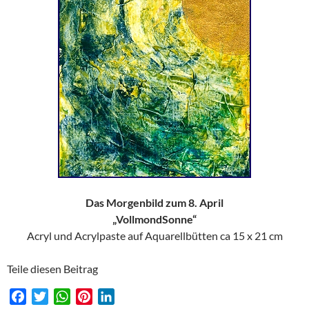
Das Morgenbild zum 8. April
„VollmondSonne“
Acryl und Acrylpaste auf Aquarellbütten ca 15 x 21 cm
Teile diesen Beitrag
F
T
W
P
L