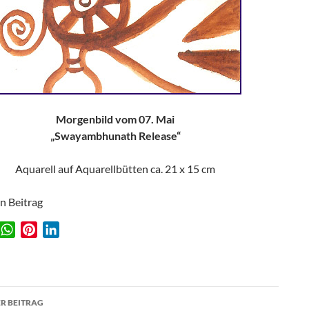
Morgenbild vom 07. Mai
„Swayambhunath Release“
Aquarell auf Aquarellbütten ca. 21 x 15 cm
en Beitrag
W
P
L
w
h
i
i
a
n
n
t
t
k
agsnavigation
s
e
e
R BEITRAG