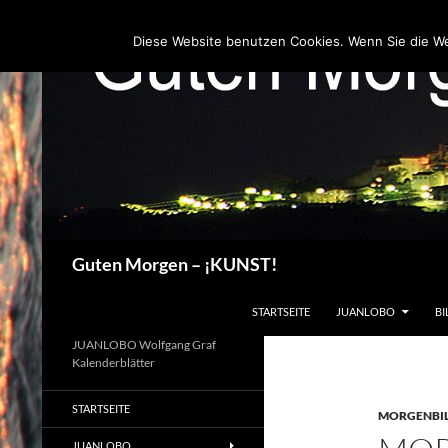
Zum
Inhalt
Diese Website benutzen Cookies. Wenn Sie die W
springen
Suchen
Guten Morgen – ¡KUNST!
STARTSEITE
JUANLOBO
BI
JUANLOBO Wolfgang Graf
Kalenderblätter
STARTSEITE
MORGENBI
JUANLOBO