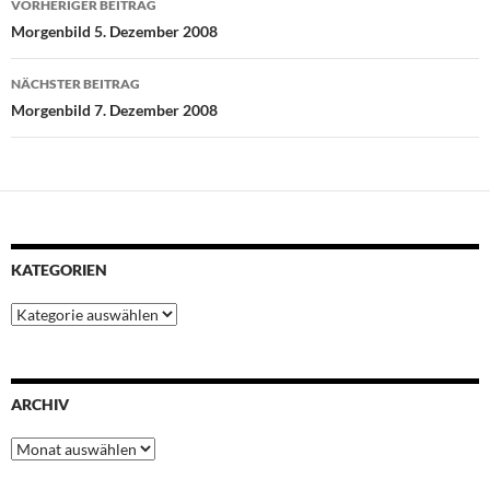
VORHERIGER BEITRAG
o
e
A
r
d
Morgenbild 5. Dezember 2008
o
r
p
e
I
k
p
s
n
NÄCHSTER BEITRAG
t
Morgenbild 7. Dezember 2008
KATEGORIEN
Kategorien
ARCHIV
Archiv