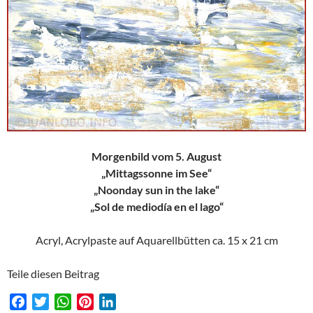
Morgenbild vom 5. August
„Mittagssonne im See“
„Noonday sun in the lake“
„Sol de mediodía en el lago“
Acryl, Acrylpaste auf Aquarellbütten ca. 15 x 21 cm
Teile diesen Beitrag
F
T
W
P
L